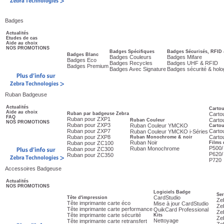
Badges
Actualités
Etudes de cas
Aide au choix
NOS PROMOTIONS
Badges Spécifiques
Badges Sécurisés, RFID 
Badges Blanc
Badges Couleurs
Badges Mifare
Badges Eco
Badges Recycles
Badges UHF & RFID
Badges Premium
Badges Avec Signature
Badges sécurité & hol
Ruban Badgeuse
Actualités
Carto
Aide au choix
Ruban par badgeuse Zebra
Carto
FAQ
Ruban pour ZXP1
Cartou
Ruban Couleur
NOS PROMOTIONS
Ruban pour ZXP3
Ruban Couleur YMCKO
Carto
Ruban pour ZXP7
Carto
Ruban Couleur YMCKO i-Séries
Ruban pour ZXP8
Carto
Ruban Monochrome & noir
Ruban Noir
Ruban pour ZC100
Films 
P500/
Ruban Monochrome
Ruban pour ZC300
P620/
Ruban pour ZC350
P720
Accessoires Badgeuse
Actualités
NOS PROMOTIONS
Logiciels Badge
Ser
CardStudio
Tête d'impression
Ze
Tête imprimante carte éco
Mise à jour CardStudio
Ze
Tête imprimante carte performance
QuikCard Professional
Ze
Tête imprimante carte sécurité
Kits
Ze
Nettoyage
Tête imprimante carte retransfert