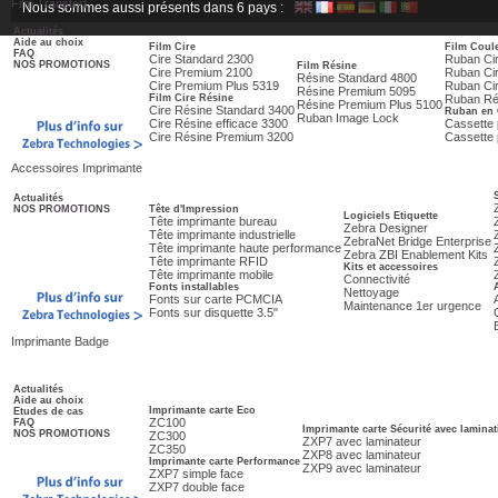
Film Transfert
Nous sommes aussi présents dans 6 pays :
Actualités
Aide au choix
Film Cire
Film Coul
FAQ
Cire Standard 2300
Ruban Cir
NOS PROMOTIONS
Film Résine
Cire Premium 2100
Ruban Ci
Résine Standard 4800
Cire Premium Plus 5319
Ruban Ci
Résine Premium 5095
Film Cire Résine
Ruban Ré
Résine Premium Plus 5100
Cire Résine Standard 3400
Ruban en 
Ruban Image Lock
Cire Résine efficace 3300
Cassette
Cire Résine Premium 3200
Cassette
Accessoires Imprimante
Actualités
NOS PROMOTIONS
Tête d'Impression
Logiciels Etiquette
Tête imprimante bureau
Zebra Designer
Tête imprimante industrielle
ZebraNet Bridge Enterprise
Tête imprimante haute performance
Zebra ZBI Enablement Kits
Tête imprimante RFID
Kits et accessoires
Tête imprimante mobile
Connectivité
Fonts installables
Nettoyage
Fonts sur carte PCMCIA
Maintenance 1er urgence
Fonts sur disquette 3.5"
Imprimante Badge
Actualités
Aide au choix
Imprimante carte Eco
Etudes de cas
ZC100
FAQ
Imprimante carte Sécurité avec lamina
NOS PROMOTIONS
ZC300
ZXP7 avec laminateur
ZC350
ZXP8 avec laminateur
Imprimante carte Performance
ZXP9 avec laminateur
ZXP7 simple face
ZXP7 double face