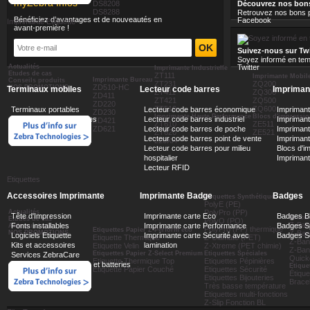
myZebra Infos
DS8208
Découvrez nos bon
DS8288
Retrouvez nos bons p
Bénéficiez d’avantages et de nouveautés en
Facebook
Imprimante Etiquette
avant-première !
Suivez-nous sur Twi
Soyez informé en tem
Actualités
Twitter
Imprimante Industrielle
Etudes de cas
ZT111
Imprimante Mobil
Imprimante Bureau
Conseils produits
ZT231
ZQ200
ZD510-HC
NOS PROMOTIONS
Terminaux mobiles
Lecteur code barres
Imprimant
ZT411
ZQ300
ZD411
ZT421
ZQ500
ZD220
ZT510
ZQ600
Terminaux portables
Lecteur code barres économique
Impriman
ZD230
Imprimante Haute Performance
Blocs d'impressi
Terminaux transportables
Lecteur code barres industriel
Imprimante
ZD421
ZT610
ZE511
ZD621
Lecteur code barres de poche
Impriman
ZT620
ZE521
Lecteur code barres point de vente
Imprimant
220Xi4
Lecteur code barres pour milieu
Blocs d'i
hospitalier
Impriman
Lecteur RFID
Etiquettes
Accessoires Imprimante
Imprimante Badge
Badges
Etiquettes Synthétique
PolyE (PE)
Actualités
PolyPro (PP)
Tête d'Impression
Imprimante carte Eco
Badges B
Bracel
Etudes de cas
PolyO (PO)
Z-Ban
Fonts installables
Imprimante carte Performance
Badges Sp
Aide au choix
PolyPro (PP) thermique
Etiquettes Papier Z-Perform éco
NOS PROMOTIONS
Z-Ban
Logiciels Etiquette
Imprimante carte Sécurité avec
Badges Sé
Etiquette Thermique
Z-Ultimate (PET)
Z-Ban
Kits et accessoires
lamination
Etiquette Velin
Z-Xtreme (PET chimie)
Z-Ban
Etiquettes Papier Z-Select Premium
Etiquettes Spéciales
Services ZebraCare
Quickc
Etiquette Thermique Top
Etiquettes Pépinières
Alimentation, Chargeurs et batteries
Etique
Etiquette Papier Couché
Etiquettes Sécurité
Étiqu
Etiquettes Bijouteries
Brace
Très basse température
Etiquettes multi-fonctions
Z-Slip Fonction BL