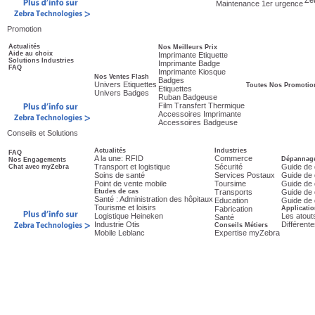
Ze
Maintenance 1er urgence
Promotion
Actualités
Nos Meilleurs Prix
Aide au choix
Imprimante Etiquette
Solutions Industries
Imprimante Badge
FAQ
Imprimante Kiosque
Nos Ventes Flash
Badges
Univers Etiquettes
Toutes Nos Promotio
Etiquettes
Univers Badges
Ruban Badgeuse
Film Transfert Thermique
Accessoires Imprimante
Accessoires Badgeuse
Conseils et Solutions
Actualités
Industries
FAQ
A la une: RFID
Commerce
Dépannage
Nos Engagements
Transport et logistique
Sécurité
Guide de 
Chat avec myZebra
Soins de santé
Services Postaux
Guide de 
Point de vente mobile
Toursime
Guide de 
Etudes de cas
Transports
Guide de 
Santé : Administration des hôpitaux
Education
Guide de 
Tourisme et loisirs
Fabrication
Applicatio
Logistique Heineken
Les atout
Santé
Industrie Otis
Différent
Conseils Métiers
Mobile Leblanc
Expertise myZebra