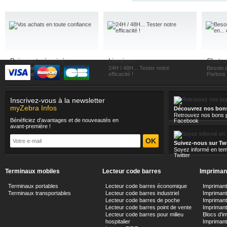
Paiement sécurisé
Livraison
Chat a
Vos achats en toute
24H / 48H... Tester notre
Besoin d
confiance
efficacité !
Parlons e
Inscrivez-vous à la newsletter
myZebra Infos
Découvrez nos bon
Retrouvez nos bons p
Bénéficiez d’avantages et de nouveautés en
Facebook
avant-première !
Suivez-nous sur Twi
Soyez informé en tem
Twitter
Terminaux mobiles
Lecteur code barres
Imprimant
Terminaux portables
Lecteur code barres économique
Impriman
Terminaux transportables
Lecteur code barres industriel
Imprimante
Lecteur code barres de poche
Impriman
Lecteur code barres point de vente
Imprimant
Lecteur code barres pour milieu
Blocs d'i
hospitalier
Impriman