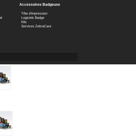
Accessoires Badgeuse
Tête d'impression
ir
Logiciels Badge
Kits
Services ZebraCare