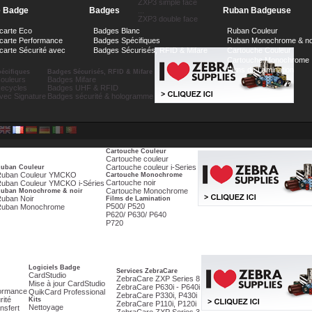
ZXP3 simple face
e Badge
Badges
Ruban Badgeuse
...
ZXP3 double face
carte Eco
Badges Blanc
Ruban Couleur
 carte Performance
Badges Spécifiques
Ruban Monochrome & no
carte Sécurité avec
Badges Sécurisés, RFID & Mifare
Cartouche Couleur
Cartouche Monochrome
Films de Lamination
écifiques
Badges Sécurisés, RFID & Mifare
ouleurs
Badges Mifare
ecycles
Badges UHF & RFID
vec Signature
Badges sécurité & hologramme
Cartouche Couleur
Cartouche couleur
Cartouche couleur i-Series
uban Couleur
Ruban Couleur YMCKO
Cartouche Monochrome
Cartouche noir
uban Couleur YMCKO i-Séries
Cartouche Monochrome
uban Monochrome & noir
uban Noir
Films de Lamination
P500/ P520
Ruban Monochrome
P620/ P630/ P640
P720
Logiciels Badge
Services ZebraCare
CardStudio
ZebraCare ZXP Series 8
Mise à jour CardStudio
ZebraCare P630i - P640i
formance
QuikCard Professional
ZebraCare P330i, P430i
rité
Kits
ZebraCare P110i, P120i
Nettoyage
nsfert