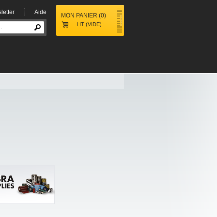
letter
Aide
MON PANIER
(
0
)
HT
(VIDE)