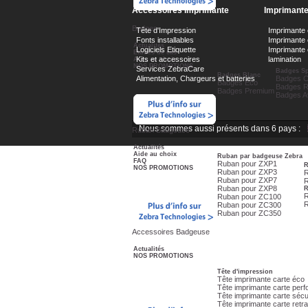
Accessoires Imprimante
Imprimant
Badges
Tête d'Impression
Imprimante 
Fonts installables
Imprimante
Actualités
Logiciels Etiquette
Imprimante 
Etudes de cas
Kits et accessoires
lamination
Aide au choix
NOS PROMOTIONS
Services ZebraCare
Badges Sp
Badges Blanc
Alimentation, Chargeurs et batteries
Badges C
Badges Eco
Badges R
Badges Premium
Badges A
Nous sommes aussi présents dans 6 pays :
Ruban Badgeuse
Actualités
Aide au choix
Ruban par badgeuse Zebra
FAQ
Ruban pour ZXP1
R
NOS PROMOTIONS
Ruban pour ZXP3
Ruban pour ZXP7
R
Ruban pour ZXP8
R
R
Ruban pour ZC100
Ruban pour ZC300
Ruban pour ZC350
Accessoires Badgeuse
Actualités
NOS PROMOTIONS
Tête d'impression
Tête imprimante carte éco
Tête imprimante carte per
Tête imprimante carte sécu
Tête imprimante carte retra