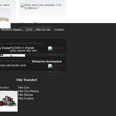
Service Client
Vous avez une question ?
Mentions légales
-
CGV
-
Plan du site
-
Contact
Un problème ?
myZebra s engage
u Coeur
pour sauver des vies
Démarche écologique
otre électricité verte
Film Transfert
orm éco
Film Cire
ct Premium
Film Cire Résine
Film Résine
Film Couleur