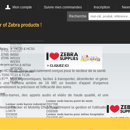
Mon compte
Suivre mes commandes
Inscription
News
Recherche
Terminaux transportables
RS2100
RS5100
es
tables
>
HC20 & HC50
& ET45
RS6100
& ET65
WS50
& ET85
WS101
WS301
de prix
WT54 & WT64
WT6300
t HC50 de Zebra, spécialement conçus pour le secteur de la santé.
0
Terminaux arrêtés
& TD50
TC21 & TC26
MC9300
Fi™, sont ergonomiques, faciles à transporter, désinfecter et gérer.
EC30
me une caméra arrière de 16 MP, un bouton d'appel d'urgence
liorent la précision et l'efficacité des soins.
ique
odes-barres, des appels audio et vidéo de haute qualité, et une
Lecteur code barres point de vente
DS7708
Lecteur code barres industriel
evice Tracker et Mobility DNA™, optimisent la gestion et l'utilisation
LI3608
DS9908
LI3678
DS9308
DS3608
Lecteur code barres pour milieu hospitalier
DS4308-HC
DS3678
Lecteur RFID
Lecteur code barres de poche
RFD40
CS6080
RFD90