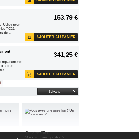
153,79 €
 Utilisé pour
ries TC21 /
rs de la
AJOUTER AU PANIER
gement
341,25 €
es emplacements
 d'autres
50.
AJOUTER AU PANIER
Suivant
Service Client
Vous avez une question ?