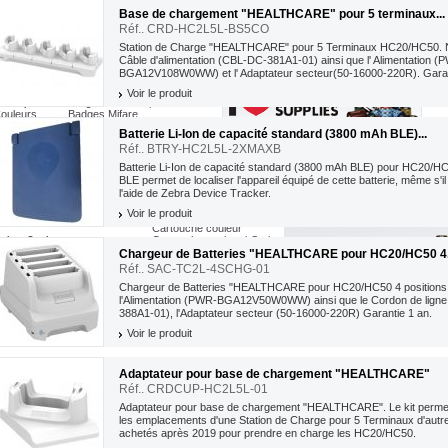
ZXP3 simple face
Base de chargement "HEALTHCARE" pour 5 terminaux...
...
ZXP3 double face
Réf.. CRD-HC2L5L-BS5CO
Station de Charge "HEALTHCARE" pour 5 Terminaux HC20/HC50. N
Câble d'alimentation (CBL-DC-381A1-01) ainsi que l' Alimentation (
BGA12V108W0WW) et l' Adaptateur secteur(50-16000-220R ). Garan
Voir le produit
écifiques
Badges Sécurisés, RFID & Mifare
ouleurs
Badges Mifare
ecycles
Badges UHF & RFID
Batterie Li-Ion de capacité standard (3800 mAh BLE )...
vec Signature
Badges sécurité & hologramme
Réf.. BTRY-HC2L5L-2XMAXB
Batterie Li-Ion de capacité standard (3800 mAh BLE ) pour HC20/H
BLE permet de localiser l'appareil équipé de cette batterie, même s'il 
l'aide de Zebra Device Tracker.
Voir le produit
Cartouche Couleur
Cartouche couleur
Cartouche couleur i-Series
uban Couleur
Ruban Couleur YMCKO
Cartouche Monochrome
Chargeur de Batteries "HEALTHCARE pour HC20/HC50 4.
Cartouche noir
uban Couleur YMCKO i-Séries
Réf.. SAC-TC2L-4SCHG-01
Cartouche Monochrome
uban Monochrome & noir
uban Noir
Films de Lamination
Chargeur de Batteries "HEALTHCARE pour HC20/HC50 4 positions
P500/ P520
Ruban Monochrome
l'Alimentation (PWR-BGA12V50W0WW) ainsi que le Cordon de lign
P620/ P630/ P640
388A1-01), l'Adaptateur secteur (50-16000-220R) Garantie 1 an.
P720
Voir le produit
Adaptateur pour base de chargement "HEALTHCARE"
Logiciels Badge
Réf.. CRDCUP-HC2L5L-01
Services ZebraCare
CardStudio
ZebraCare ZXP Series 8
Mise à jour CardStudio
Adaptateur pour base de chargement "HEALTHCARE". Le kit permet
ZebraCare P630i - P640i
formance
QuikCard Professional
les emplacements d'une Station de Charge pour 5 Terminaux d'autre
ZebraCare P330i, P430i
rité
Kits
achetés après 2019 pour prendre en charge les HC20/HC50.
ZebraCare P110i, P120i
Nettoyage
nsfert