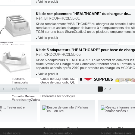
ZebraCare ZXP Series 3
Maintenance 1er urgence
Voir le produit
Kit de remplacement "HEALTHCARE" du chargeur de...
Réf.. BTRCUP-HC2L5L-01
leurs Prix
te Etiquette
Kit de remplacement "HEALTHCARE" du chargeur de batterie 4 slots.
nte Badge
remplacer un ancien chargeur de batterie à 4 emplacements des sé
nte Kiosque
TC26 sur une base ShareCradle à un ou plusieurs emplacements lo
migration...
Toutes Nos Promotions
Voir le produit
es
Badgeuse
nsfert Thermique
ires Imprimante
Kit de 5 adaptateurs "HEALTHCARE" pour base de char
ires Badgeuse
Réf.. CRDCUP-HC2L5L-05
Kit de 5 adaptateurs "HEALTHCARE". Le kit permet de convertir l
d'une Station de Charge et de Connexion Ethernet pour 5 Terminaux
Industries
Commerce
appareils achetés après 2019 pour prendre en charge les HC20/HC
Dépannage 1er urgence
Sécurité
Guide de diagnostic EPL
Compatible...
Voir le produit
Services Postaux
Guide de diagnostic ZPL
Toursime
Guide de diagnostic MZ
Transports
Guide de diagnostic QL
hôpitaux
Education
Guide de diagnostic RW
Précédent
1
2
3
Fabrication
Applications Métiers
Les atouts du code barre
Santé
Différentes technologies
Conseils Métiers
Expertise myZebra
Chat avec myZebra!
myZebra TV
.. Tester notre
Besoin de une info ?
Restez informés avec