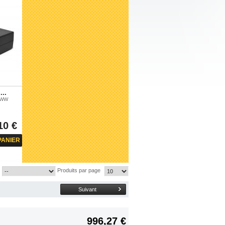
...
0WW
10 €
PANIER
Produits par page
Suivant
996,27 €