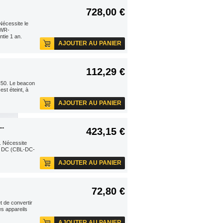
728,00 €
écessite le
PWR-
tie 1 an.
AJOUTER AU PANIER
112,29 €
C50. Le beacon
est éteint, à
AJOUTER AU PANIER
..
423,15 €
. Nécessite
e DC (CBL-DC-
AJOUTER AU PANIER
72,80 €
 de convertir
s appareils
AJOUTER AU PANIER