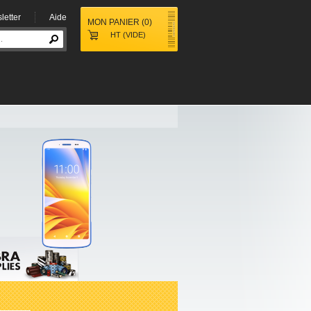
letter
Aide
MON PANIER
(
0
)
HT
(VIDE)