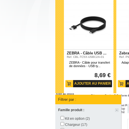
DS8208
DS8288
Imprimante Etiquette
Actualités
Imprimant
Etudes de cas
ZT111
Imprimante Bureau
Conseils produits
ZT231
ZD510-HC
NOS PROMOTIONS
ZT411
ZD411
ZT421
ZD220
ZT510
ZD230
Impriman
ZD421
ZT610
ZEBRA - Câble USB ...
Zebra
ZD621
ZT620
Ref. CBL-TC5X-USBC2A-01
Ref. 
220Xi4
ZEBRA - Câble pour transfert
Adapt
de données - USB ty...
8,69 €
Etiquettes
AJOUTER AU PANIER
A
Actualités
Etudes de cas
Aide au choix
Etiquettes Papier Z-Perform 
NOS PROMOTIONS
Etiquette Thermique
Filtrer par :
Etiquette Velin
Etiquettes Papier Z-Select P
Etiquette Thermique Top
Famille produit :
Etiquette Papier Couché
Kit en option
(2)
Chargeur
(17)