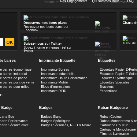
Nos Engagements
-
Qui sommes-nous ?
-
FAQ
-
Parlons en... en live !
notre chaîne vidéos !
Découvrez nos bons plans
Charte d
Retrouvez nos bons plans sur
Facebook
100% de n
Suivez-nous sur Twitter
Soyez informé en temps réel sur
Twitter
de barres
Imprimante Etiquette
Etiquettes
de barres économique
Imprimante Bureau
Etiquettes Papier Z-Perf
 barres industriel
Imprimante Industrielle
Etiquettes Papier Z-Sele
e barres de poche
Imprimante Haute Performance
Etiquettes Synthétique
e barres point de vente
Imprimante Mobile
Etiquettes Spéciales
e barres pour milieu
Blocs d'impressions
Bracelets
Imprimante RFID
Échantillons
ID
e Badge
Badges
Ruban Badgeuse
carte Eco
Badges Blanc
Ruban Couleur
 carte Performance
Badges Spécifiques
Ruban Monochrome & no
carte Sécurité avec
Badges Sécurisés, RFID & Mifare
Cartouche Couleur
Cartouche Monochrome
Films de Lamination