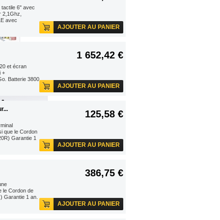
actile 6" avec
ur 2,1Ghz,
LE avec
...
AJOUTER AU PANIER
USB de
1 652,42 €
25 €
20 et écran
ANIER
i +
. Batterie 3800
AJOUTER AU PANIER
...
125,58 €
minal
 que le Cordon
20R) Garantie 1
AJOUTER AU PANIER
386,75 €
une
e le Cordon de
) Garantie 1 an.
AJOUTER AU PANIER