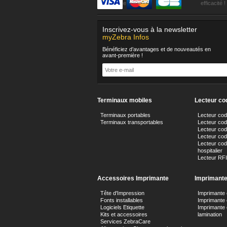
confiance
efficacité !
Inscrivez-vous à la newsletter
myZebra Infos
Bénéficiez d’avantages et de nouveautés en
avant-première !
Terminaux mobiles
Lecteur co
Terminaux portables
Lecteur co
Terminaux transportables
Lecteur code
Lecteur cod
Lecteur cod
Lecteur cod
hospitalier
Lecteur RF
Accessoires Imprimante
Imprimant
Tête d'Impression
Imprimante 
Fonts installables
Imprimante
Logiciels Etiquette
Imprimante 
Kits et accessoires
lamination
Services ZebraCare