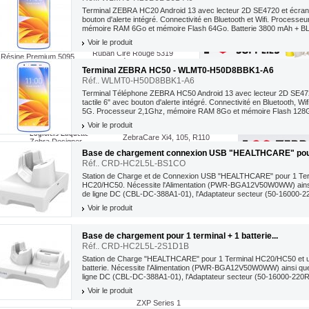
Terminal ZEBRA HC20 Android 13 avec lecteur 2D SE4720 et écran t
bouton d'alerte intégré. Connectivité en Bluetooth et Wifi. Processe
mémoire RAM 6Go et mémoire Flash 64Go. Batterie 3800 mAh + B
 - Câble d'al...
ZEBRA - Adaptateur...
ZEBRA - Câble Micr
Film Couleur
Ruban Cire Bleu 5319
caméra...
BL-DC-381A1-01
Ref. PWR-BGA12V108W0WW
Ref. 25-124330-01R
Film Résine
Voir le produit
Ruban Cire Or 5319
Résine Standard 4800
 d'alimentation Zebra pour
Adaptateur secteur pour Station
Zebra - Câble Micro 
Ruban Cire Rouge 5319
Résine Premium 5095
tation réf...
d'Accueil de Ter...
recharge pour le lect...
Ruban Résine Blanc 5100
Résine Premium Plus 5100
Terminal ZEBRA HC50 - WLMT0-H50D8BBK1-A6
Ruban en Cassette
Ruban Image Lock
Cassette pour ZD420 et ZD421
25,25 €
95,02 €
11,
Réf.. WLMT0-H50D8BBK1-A6
Cassette pour P4T et RP4T
Terminal Téléphone ZEBRA HC50 Android 13 avec lecteur 2D SE47
JOUTER AU PANIER
AJOUTER AU PANIER
AJOUTER AU P
tactile 6" avec bouton d'alerte intégré. Connectivité en Bluetooth , Wif
5G. Processeur 2,1Ghz, mémoire RAM 8Go et mémoire Flash 128Go
mAh +...
Services ZebraCare
Voir le produit
ZebraCare PAX et 600dpi
Logiciels Etiquette
ZebraCare Xi4, 105, R110
Zebra Designer
ZebraCare ZM et RZ
ZebraNet Bridge Enterprise
Base de chargement connexion USB "HEALTHCARE" pour
formance
ZebraCare S4M
Zebra ZBI Enablement Kits
ZebraCare bureau
Réf.. CRD-HC2L5L-BS1CO
Kits et accessoires
ZebraCare mobile
Connectivité
Station de Charge et de Connexion USB "HEALTHCARE" pour 1 Ter
Alimentation, Chargeurs et batteries
Nettoyage
HC20/HC50. Nécessite l'Alimentation (PWR-BGA12V50W0WW) ainsi
Alimentation externe zebra
Maintenance 1er urgence
de ligne DC (CBL-DC-388A1-01), l'Adaptateur secteur (50-16000-2
Chargeurs
Batteries
an.
Voir le produit
Imprimante badge arrêtée
Base de chargement pour 1 terminal + 1 batterie...
P330i
ZXP8 simple face
Réf.. CRD-HC2L5L-2S1D1B
ZXP8 double face
Station de Charge "HEALTHCARE" pour 1 Terminal HC20/HC50 et 
ZXP9 simple face
Imprimante carte Sécurité avec lamination
batterie. Nécessite l'Alimentation (PWR-BGA12V50W0WW) ainsi qu
ZXP9 double face
ZXP7 avec laminateur
ligne DC (CBL-DC-388A1-01), l'Adaptateur secteur (50-16000-220R
P430i
ZXP8 avec laminateur
P110i
e
ZXP9 avec laminateur
Voir le produit
P120i
ZXP Series 1