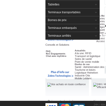
Tablettes
Promotion
Terminaux transportables
Actualités
Nos Meil
Aide au choix
Impriman
Bornes de prix
Solutions Industries
Imprima
FAQ
Imprima
Nos Ventes Flash
Badges
Terminaux embarqués
Univers Etiquettes
Etiquett
Univers Badges
Ruban 
Film Tra
Terminaux arrêtés
Accesso
Accesso
Conseils et Solutions
Actualités
FAQ
A la une: RFID
Nos Engagements
Transport et logistique
Chat avec myZebra
Soins de santé
Point de vente mobile
Etudes de cas
Santé : Administration des 
Tourisme et loisirs
Logistique Heineken
Industrie Otis
Mobile Leblanc
Paiement sécurisé
Livraison
Vos achats en toute
24H / 48H.