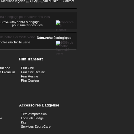
Mentions légales
-
CGV
-
Plan du site
-
Contact
Un problème ?
myZebra s engage
u Coeur
pour sauver des vies
Démarche écologique
otre électricité verte
Film Transfert
orm éco
Film Cire
ct Premium
Film Cire Résine
Film Résine
Film Couleur
Accessoires Badgeuse
Tête d'impression
ir
Logiciels Badge
Kits
Services ZebraCare