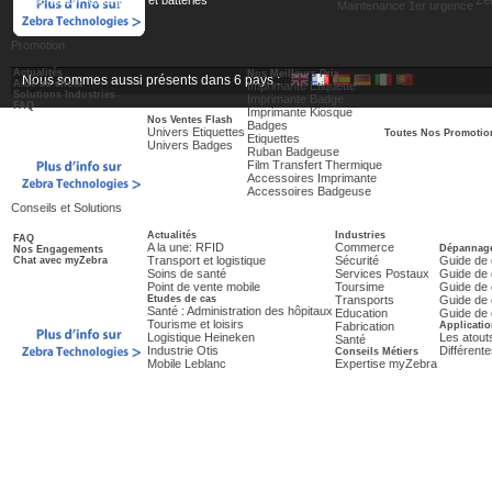
Alimentation, Chargeurs et batteries
Ze
Maintenance 1er urgence
Promotion
Actualités
Nos Meilleurs Prix
Nous sommes aussi présents dans 6 pays :
Aide au choix
Imprimante Etiquette
Solutions Industries
Imprimante Badge
FAQ
Imprimante Kiosque
Nos Ventes Flash
Badges
Univers Etiquettes
Toutes Nos Promotio
Etiquettes
Univers Badges
Ruban Badgeuse
Film Transfert Thermique
Accessoires Imprimante
Accessoires Badgeuse
Conseils et Solutions
Actualités
Industries
FAQ
A la une: RFID
Commerce
Dépannage
Nos Engagements
Transport et logistique
Sécurité
Guide de 
Chat avec myZebra
Soins de santé
Services Postaux
Guide de 
Point de vente mobile
Toursime
Guide de 
Etudes de cas
Transports
Guide de 
Santé : Administration des hôpitaux
Education
Guide de 
Tourisme et loisirs
Fabrication
Applicatio
Logistique Heineken
Les atout
Santé
Industrie Otis
Différent
Conseils Métiers
Mobile Leblanc
Expertise myZebra