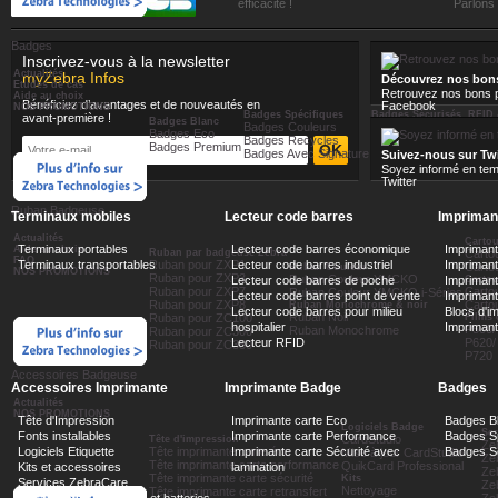
confiance
efficacité !
Parlons e
Tête d'impression ...
Tête d'impression ...
Tête 
Ref. P1112640-019
Ref. P1115689
Ref. P
Badges
Tête d'impression...
Tête d'impression 203 dpi pour
Tête 
Inscrivez-vous à la newsletter
imprimante ZD200D...
Actualités
myZebra Infos
Découvrez nos bon
Etudes de cas
Retrouvez nos bons p
169,60 €
120,00 €
Aide au choix
Bénéficiez d’avantages et de nouveautés en
Facebook
NOS PROMOTIONS
Badges Spécifiques
Badges Sécurisés, RFID 
avant-première !
Badges Blanc
Badges Couleurs
Badges Mifare
AJOUTER AU PANIER
AJOUTER AU PANIER
A
Badges Eco
Badges Recycles
Badges UHF & RFID
Badges Premium
Badges Avec Signature
Badges sécurité & hol
Suivez-nous sur Twi
Soyez informé en tem
Twitter
Ruban Badgeuse
Terminaux mobiles
Lecteur code barres
Imprimant
Actualités
Carto
Terminaux portables
Lecteur code barres économique
Impriman
Aide au choix
Ruban par badgeuse Zebra
Carto
FAQ
Terminaux transportables
Ruban pour ZXP1
Lecteur code barres industriel
Imprimante
Cartou
Ruban Couleur
NOS PROMOTIONS
Ruban pour ZXP3
Ruban Couleur YMCKO
Lecteur code barres de poche
Impriman
Carto
Ruban pour ZXP7
Carto
Ruban Couleur YMCKO i-Séries
Lecteur code barres point de vente
Imprimant
Ruban pour ZXP8
Carto
Ruban Monochrome & noir
Lecteur code barres pour milieu
Blocs d'i
Ruban Noir
Ruban pour ZC100
Films 
hospitalier
Impriman
P500/
Ruban Monochrome
Ruban pour ZC300
Lecteur RFID
P620/
Ruban pour ZC350
P720
Accessoires Badgeuse
Accessoires Imprimante
Imprimante Badge
Badges
Actualités
NOS PROMOTIONS
Tête d'Impression
Imprimante carte Eco
Badges B
Logiciels Badge
Ser
Fonts installables
Imprimante carte Performance
Badges Sp
CardStudio
Tête d'impression
Ze
Logiciels Etiquette
Tête imprimante carte éco
Imprimante carte Sécurité avec
Badges Sé
Mise à jour CardStudio
Ze
Tête imprimante carte performance
QuikCard Professional
Kits et accessoires
lamination
Ze
Tête imprimante carte sécurité
Kits
Services ZebraCare
Ze
Nettoyage
Tête imprimante carte retransfert