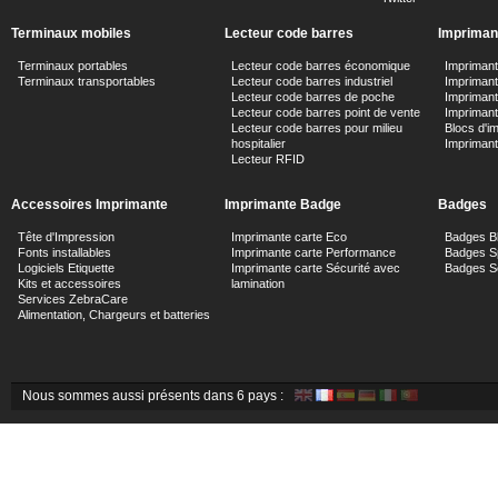
Terminaux mobiles
Lecteur code barres
Imprimant
Terminaux portables
Lecteur code barres économique
Impriman
Terminaux transportables
Lecteur code barres industriel
Imprimante
Lecteur code barres de poche
Impriman
Lecteur code barres point de vente
Imprimant
Lecteur code barres pour milieu
Blocs d'i
hospitalier
Impriman
Lecteur RFID
Accessoires Imprimante
Imprimante Badge
Badges
Tête d'Impression
Imprimante carte Eco
Badges B
Fonts installables
Imprimante carte Performance
Badges Sp
Logiciels Etiquette
Imprimante carte Sécurité avec
Badges Sé
Kits et accessoires
lamination
Services ZebraCare
Alimentation, Chargeurs et batteries
Nous sommes aussi présents dans 6 pays :