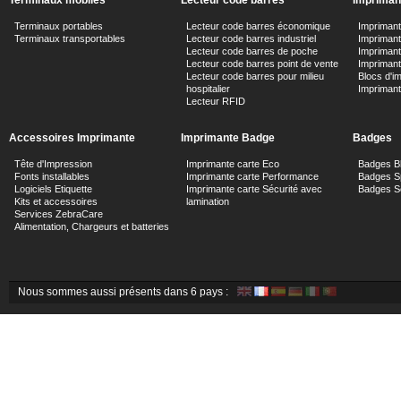
Terminaux mobiles
Lecteur code barres
Imprimant
Terminaux portables
Lecteur code barres économique
Impriman
Terminaux transportables
Lecteur code barres industriel
Imprimante
Lecteur code barres de poche
Impriman
Lecteur code barres point de vente
Imprimant
Lecteur code barres pour milieu
Blocs d'i
hospitalier
Impriman
Lecteur RFID
Accessoires Imprimante
Imprimante Badge
Badges
Tête d'Impression
Imprimante carte Eco
Badges B
Fonts installables
Imprimante carte Performance
Badges Sp
Logiciels Etiquette
Imprimante carte Sécurité avec
Badges Sé
Kits et accessoires
lamination
Services ZebraCare
Alimentation, Chargeurs et batteries
Nous sommes aussi présents dans 6 pays :