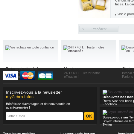
Cartouche Z
faces. La ca
Voir le prod
Précédent
Paiement sécurisé
Livraison
Chat a
Vos achats en toute
24H / 48H... Tester notre
Besoin d
confiance
efficacité !
Parlons e
Inscrivez-vous à la newsletter
myZebra Infos
Découvrez nos bon
Retrouvez nos bons p
Bénéficiez d’avantages et de nouveautés en
Facebook
avant-première !
Suivez-nous sur Twi
Soyez informé en tem
Twitter