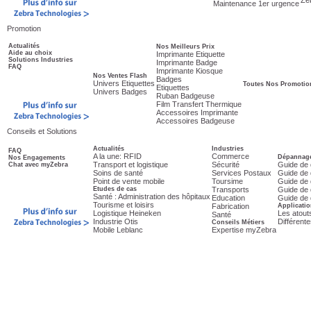
Ze
Maintenance 1er urgence
Promotion
Actualités
Nos Meilleurs Prix
Aide au choix
Imprimante Etiquette
Solutions Industries
Imprimante Badge
FAQ
Imprimante Kiosque
Nos Ventes Flash
Badges
Univers Etiquettes
Toutes Nos Promotio
Etiquettes
Univers Badges
Ruban Badgeuse
Film Transfert Thermique
Accessoires Imprimante
Accessoires Badgeuse
Conseils et Solutions
Actualités
Industries
FAQ
A la une: RFID
Commerce
Dépannage
Nos Engagements
Transport et logistique
Sécurité
Guide de 
Chat avec myZebra
Soins de santé
Services Postaux
Guide de 
Point de vente mobile
Toursime
Guide de 
Etudes de cas
Transports
Guide de 
Santé : Administration des hôpitaux
Education
Guide de 
Tourisme et loisirs
Fabrication
Applicatio
Logistique Heineken
Les atout
Santé
Industrie Otis
Différent
Conseils Métiers
Mobile Leblanc
Expertise myZebra