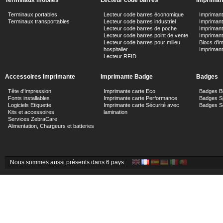
Terminaux mobiles
Lecteur code barres
Imprimant
Terminaux portables
Lecteur code barres économique
Impriman
Terminaux transportables
Lecteur code barres industriel
Imprimante
Lecteur code barres de poche
Impriman
Lecteur code barres point de vente
Imprimant
Lecteur code barres pour milieu
Blocs d'i
hospitalier
Impriman
Lecteur RFID
Accessoires Imprimante
Imprimante Badge
Badges
Tête d'Impression
Imprimante carte Eco
Badges B
Fonts installables
Imprimante carte Performance
Badges Sp
Logiciels Etiquette
Imprimante carte Sécurité avec
Badges Sé
Kits et accessoires
lamination
Services ZebraCare
Alimentation, Chargeurs et batteries
Nous sommes aussi présents dans 6 pays :