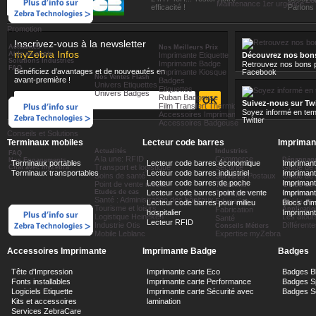
Ze
Maintenance 1er urgence
confiance
efficacité !
Parlons e
Promotion
Inscrivez-vous à la newsletter
Actualités
Nos Meilleurs Prix
myZebra Infos
Aide au choix
Imprimante Etiquette
Découvrez nos bon
Solutions Industries
Imprimante Badge
Retrouvez nos bons p
FAQ
Bénéficiez d’avantages et de nouveautés en
Imprimante Kiosque
Facebook
Nos Ventes Flash
avant-première !
Badges
Univers Etiquettes
Toutes Nos Promotio
Etiquettes
Univers Badges
Ruban Badgeuse
Suivez-nous sur Twi
Film Transfert Thermique
Soyez informé en tem
Accessoires Imprimante
Twitter
Accessoires Badgeuse
Conseils et Solutions
Terminaux mobiles
Lecteur code barres
Imprimant
Actualités
Industries
FAQ
A la une: RFID
Commerce
Dépannage
Nos Engagements
Terminaux portables
Lecteur code barres économique
Impriman
Transport et logistique
Sécurité
Guide de 
Chat avec myZebra
Terminaux transportables
Lecteur code barres industriel
Imprimante
Soins de santé
Services Postaux
Guide de 
Lecteur code barres de poche
Impriman
Point de vente mobile
Toursime
Guide de 
Etudes de cas
Transports
Guide de 
Lecteur code barres point de vente
Imprimant
Santé : Administration des hôpitaux
Education
Guide de 
Lecteur code barres pour milieu
Blocs d'i
Tourisme et loisirs
Fabrication
Applicatio
hospitalier
Impriman
Logistique Heineken
Les atout
Santé
Lecteur RFID
Industrie Otis
Différent
Conseils Métiers
Mobile Leblanc
Expertise myZebra
Accessoires Imprimante
Imprimante Badge
Badges
Tête d'Impression
Imprimante carte Eco
Badges B
Fonts installables
Imprimante carte Performance
Badges Sp
Logiciels Etiquette
Imprimante carte Sécurité avec
Badges Sé
Kits et accessoires
lamination
Services ZebraCare