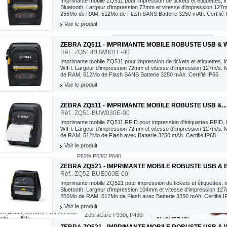
Imprimante mobile ZQ511 pour impression de tickets et étiquettes , 
ZXP3 simple face
Bluetooth. Largeur d'impression 72mm et vitesse d'impression 127
...
256Mo de RAM, 512Mo de Flash SANS Batterie 3250 mAh. Certifié 
ZXP3 double face
Voir le produit
ZEBRA ZQ511 - IMPRIMANTE MOBILE ROBUSTE USB & WIF
Réf.. ZQ51-BUW001E-00
écifiques
Badges Sécurisés, RFID & Mifare
ouleurs
Badges Mifare
Imprimante mobile ZQ511 pour impression de tickets et étiquettes , 
ecycles
Badges UHF & RFID
WIFI. Largeur d'impression 72mm et vitesse d'impression 127m/s.
vec Signature
Badges sécurité & hologramme
de RAM, 512Mo de Flash SANS Batterie 3250 mAh. Certifié IP65.
Voir le produit
ZEBRA ZQ511 - IMPRIMANTE MOBILE ROBUSTE USB &...
Cartouche Couleur
Réf.. ZQ51-BUW030E-00
Cartouche couleur
Cartouche couleur i-Series
uban Couleur
Imprimante mobile ZQ511 RFID pour impression d'étiquettes RFID , 
Ruban Couleur YMCKO
Cartouche Monochrome
WIFI. Largeur d'impression 72mm et vitesse d'impression 127m/s.
Cartouche noir
uban Couleur YMCKO i-Séries
de RAM, 512Mo de Flash avec Batterie 3250 mAh. Certifié IP65.
Cartouche Monochrome
uban Monochrome & noir
uban Noir
Films de Lamination
Voir le produit
P500/ P520
Ruban Monochrome
P620/ P630/ P640
P720
ZEBRA ZQ521 - IMPRIMANTE MOBILE ROBUSTE USB &
Réf.. ZQ52-BUE000E-00
Imprimante mobile ZQ521 pour impression de tickets et étiquettes , 
Bluetooth. Largeur d'impression 104mm et vitesse d'impression 12
Logiciels Badge
256Mo de RAM, 512Mo de Flash avec Batterie 3250 mAh. Certifié I
Services ZebraCare
CardStudio
ZebraCare ZXP Series 8
Mise à jour CardStudio
Voir le produit
ZebraCare P630i - P640i
formance
QuikCard Professional
ZebraCare P330i, P430i
rité
Kits
ZebraCare P110i, P120i
Nettoyage
nsfert