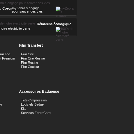
myZebra s engage
u Coeur
pour sauver des vies
Démarche écologique
otre électricité verte
Film Transfert
orm éco
Film Cire
ct Premium
Film Cire Résine
Film Résine
Film Couleur
Accessoires Badgeuse
Tête d'impression
ir
Logiciels Badge
Kits
Services ZebraCare