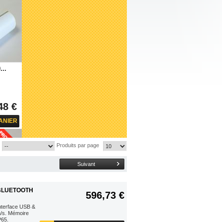
...
48 €
ANIER
Produits par page
Suivant
 BLUETOOTH
596,73 €
interface USB &
m/s. Mémoire
P65.
...