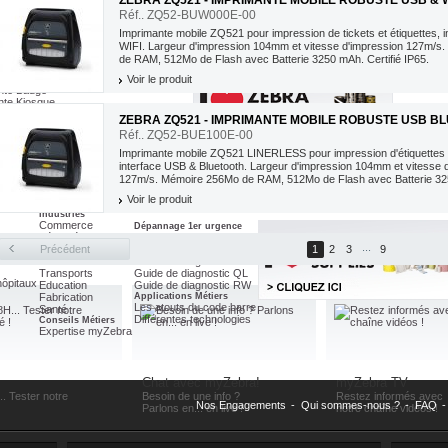
ZEBRA ZQ521 - IMPRIMANTE MOBILE ROBUSTE USB & W
ZebraCare ZXP Series 3
Maintenance 1er urgence
Réf.. ZQ52-BUW000E-00
Imprimante mobile ZQ521 pour impression de tickets et étiquettes , 
WIFI. Largeur d'impression 104mm et vitesse d'impression 127m/s
de RAM, 512Mo de Flash avec Batterie 3250 mAh. Certifié IP65.
leurs Prix
te Etiquette
Voir le produit
nte Badge
nte Kiosque
ZEBRA ZQ521 - IMPRIMANTE MOBILE ROBUSTE USB BL
Toutes Nos Promotions
es
Réf.. ZQ52-BUE100E-00
Badgeuse
nsfert Thermique
Imprimante mobile ZQ521 LINERLESS pour impression d'étiquettes L
ires Imprimante
interface USB & Bluetooth. Largeur d'impression 104mm et vitesse 
ires Badgeuse
127m/s. Mémoire 256Mo de RAM, 512Mo de Flash avec Batterie 325
IP65.
Voir le produit
Industries
Commerce
Dépannage 1er urgence
Sécurité
Guide de diagnostic EPL
...
Services Postaux
Précédent
Guide de diagnostic ZPL
1
2
3
9
Toursime
Guide de diagnostic MZ
Transports
Guide de diagnostic QL
hôpitaux
Education
Guide de diagnostic RW
Fabrication
Applications Métiers
Les atouts du code barre
Santé
Différentes technologies
Conseils Métiers
Expertise myZebra
Chat avec myZebra!
myZebra TV
.. Tester notre
Besoin de une info ?
Restez informés avec
Nos Engagements
-
Qui sommes-nous ?
-
FAQ
-
Parlons en... en live !
notre chaîne vidéos !