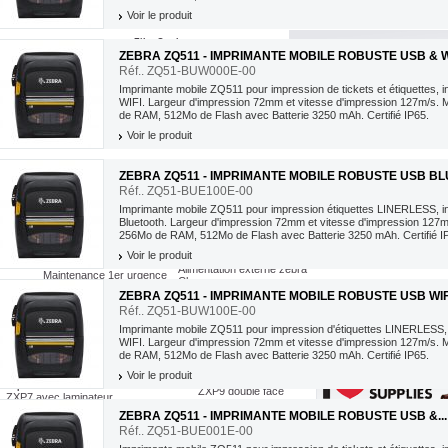
003060
Ref. 3003076
Ref. 3006131
Voir le produit
n de 20 bobines
Carton de 16 bobines
Carton de 30 bobines 
quettes couché thermiq...
d’étiquettes couché thermiq...
thermique Z-P...
Film Couleur
Ruban Cire Bleu 5319
ZEBRA ZQ511 - IMPRIMANTE MOBILE ROBUSTE USB & W
Film Résine
120,29 €
Ruban Cire Or 5319
90,41 €
146,68 €
108,
Résine Standard 4800
Réf.. ZQ51-BUW000E-00
-10%
Ruban Cire Rouge 5319
Résine Premium 5095
Imprimante mobile ZQ511 pour impression de tickets et étiquettes , 
Ruban Résine Blanc 5100
Résine Premium Plus 5100
Ruban en Cassette
JOUTER AU PANIER
AJOUTER AU PANIER
AJOUTER AU P
WIFI. Largeur d'impression 72mm et vitesse d'impression 127m/s.
Ruban Image Lock
Cassette pour ZD420 et ZD421
de RAM, 512Mo de Flash avec Batterie 3250 mAh. Certifié IP65.
Cassette pour P4T et RP4T
Voir le produit
ZEBRA ZQ511 - IMPRIMANTE MOBILE ROBUSTE USB BL
Services ZebraCare
ZebraCare PAX et 600dpi
Réf.. ZQ51-BUE100E-00
Logiciels Etiquette
ZebraCare Xi4, 105, R110
Zebra Designer
Imprimante mobile ZQ511 pour impression étiquettes LINERLESS , i
ZebraCare ZM et RZ
ZebraNet Bridge Enterprise
Bluetooth. Largeur d'impression 72mm et vitesse d'impression 127
formance
ZebraCare S4M
Zebra ZBI Enablement Kits
256Mo de RAM, 512Mo de Flash avec Batterie 3250 mAh. Certifié I
ZebraCare bureau
Kits et accessoires
ZebraCare mobile
Connectivité
Voir le produit
Alimentation, Chargeurs et batteries
Nettoyage
Alimentation externe zebra
Maintenance 1er urgence
Chargeurs
Batteries
ZEBRA ZQ511 - IMPRIMANTE MOBILE ROBUSTE USB WIFI 
Réf.. ZQ51-BUW100E-00
Imprimante mobile ZQ511 pour impression d'étiquettes LINERLESS ,
Imprimante badge arrêtée
WIFI. Largeur d'impression 72mm et vitesse d'impression 127m/s.
P330i
de RAM, 512Mo de Flash avec Batterie 3250 mAh. Certifié IP65.
ZXP8 simple face
ZXP8 double face
Voir le produit
ZXP9 simple face
Imprimante carte Sécurité avec lamination
ZXP9 double face
ZXP7 avec laminateur
P430i
ZXP8 avec laminateur
ZEBRA ZQ511 - IMPRIMANTE MOBILE ROBUSTE USB &...
P110i
e
ZXP9 avec laminateur
P120i
Réf.. ZQ51-BUE001E-00
ZXP Series 1