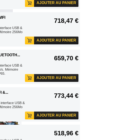
AJOUTER AU PANIER
de reçu
IFI
718,47 €
26 €
interface USB &
ANIER
 Mémoire 256Mo
AJOUTER AU PANIER
UETOOTH...
659,70 €
nterface USB &
m/s. Mémoire
P65.
AJOUTER AU PANIER
&...
773,44 €
 interface USB &
 Mémoire 256Mo
AJOUTER AU PANIER
518,96 €