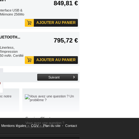
IFI
849,81 €
interface USB &
. Mémoire 256Mo
AJOUTER AU PANIER
UETOOTH...
795,72 €
inerless ,
d'impression
0 mAh. Certifié
AJOUTER AU PANIER
Suivant
Service Client
Vous avez une question ?
Mentions légales
-
CGV
-
Plan du site
-
Contact
Un problème ?