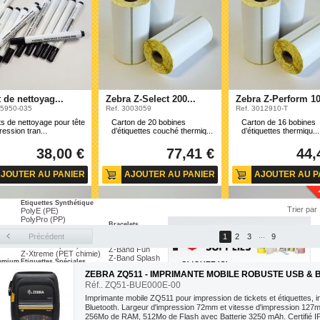
Imprimante RFID
ZD500 - UHF
ZT410 - UHF
ZT420 - UHF
e Industrielle
110Xi4 - UHF
Imprimante Mobile
ZE500 - UHF
ZQ200
Imprimante arrêtée
ZQ300
t de nettoyag...
Zebra Z-Select 200...
ZE500-4
Zebra Z-Perform 10
ZQ500
ZE500-6
05950-035
Ref. 3003059
Ref. 3012910-T
ZQ600
GC420
te Haute Performance
Blocs d'impressions
ts de nettoyage pour tête
Carton de 20 bobines
Carton de 16 bobines
ZT410
ZE511
ression tran...
d’étiquettes couché thermiq...
d’étiquettes thermiqu...
ZT200 Series
ZE521
ZT420
S4M
38,00 €
77,41 €
44,
LP/TLP2844
QLn Series
JOUTER AU PANIER
AJOUTER AU PANIER
AJOUTER AU P
...
Etiquettes Synthétique
Trier par
PolyE (PE)
PolyPro (PP)
Bracelets
PolyO (PO)
Z-Band UltraSoft
...
PolyPro (PP) thermique
Précédent
1
2
3
9
éco
Z-Band Direct
Z-Ultimate (PET)
Z-Band Fun
Z-Xtreme (PET chimie)
Z-Band Splash
remium
Etiquettes Spéciales
Quickclip
Etiquettes Pépinières
ZEBRA ZQ511 - IMPRIMANTE MOBILE ROBUSTE USB &
Etiquettes RFID
Etiquettes Sécurité
Échantillons
Étiquette RFID
Réf.. ZQ51-BUE000E-00
Etiquettes Bijouteries
Échantillons d'étiquettes
Bracelet RFID
Très basse température
Échantillons bracelets
Imprimante mobile ZQ511 pour impression de tickets et étiquettes , 
Etiquettes multi-fonctions
Bluetooth. Largeur d'impression 72mm et vitesse d'impression 127
Z-Slip Fonction BL
256Mo de RAM, 512Mo de Flash avec Batterie 3250 mAh. Certifié I
 Z-Select 200...
Zebra Z-Select 200...
Zebra Z-Perform 10