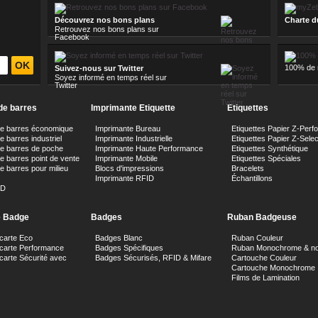
Découvrez nos bons plans
Charte d
Retrouvez nos bons plans sur
Facebook
100% de n
Suivez-nous sur Twitter
Soyez informé en temps réel sur
Twitter
de barres
Imprimante Etiquette
Etiquettes
de barres économique
Imprimante Bureau
Etiquettes Papier Z-Perf
 barres industriel
Imprimante Industrielle
Etiquettes Papier Z-Sele
e barres de poche
Imprimante Haute Performance
Etiquettes Synthétique
e barres point de vente
Imprimante Mobile
Etiquettes Spéciales
e barres pour milieu
Blocs d'impressions
Bracelets
Imprimante RFID
Échantillons
ID
e Badge
Badges
Ruban Badgeuse
carte Eco
Badges Blanc
Ruban Couleur
 carte Performance
Badges Spécifiques
Ruban Monochrome & no
carte Sécurité avec
Badges Sécurisés, RFID & Mifare
Cartouche Couleur
Cartouche Monochrome
Films de Lamination