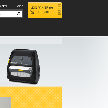
letter
Aide
MON PANIER
(
0
)
HT
(VIDE)