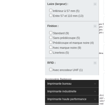
Laize (largeur) :
Badges
Inférieur à 57 mm
(5)
Entre 57 et 110 mm
(13)
Actualités
Etudes de cas
Aide au choix
NOS PROMOTIONS
Badges Sp
Badges Blanc
Finition :
Badges C
Badges Eco
Badges R
Badges Premium
Badges A
Standard
(9)
Sans prédécoupe
(5)
Prédécoupe et marque noire
(4)
Ruban Badgeuse
Avec marque noire
(9)
Actualités
Linerless
(5)
Aide au choix
Ruban par badgeuse Zebra
FAQ
Ruban pour ZXP1
R
NOS PROMOTIONS
Ruban pour ZXP3
Ruban pour ZXP7
R
RFID :
Ruban pour ZXP8
R
R
Ruban pour ZC100
Avec encodeur UHF
(1)
Ruban pour ZC300
Ruban pour ZC350
Accessoires Badgeuse
Imprimante bureau
Actualités
NOS PROMOTIONS
Imprimante industrielle
Tête d'impression
Tête imprimante carte éco
Tête imprimante carte per
Imprimante haute performance
Tête imprimante carte sécu
Tête imprimante carte retra