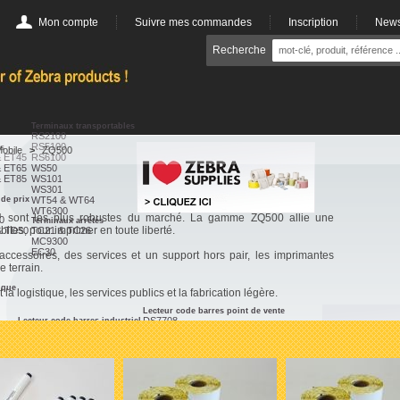
Mon compte
Suivre mes commandes
Inscription
News
Recherche
Terminaux transportables
RS2100
RS5100
es
obile
>
ZQ500
& ET45
RS6100
& ET65
WS50
& ET85
WS101
WS301
de prix
WT54 & WT64
WT6300
sont les plus robustes du marché. La gamme ZQ500 allie une
0
Terminaux arrêtés
biles, pour imprimer en toute liberté.
& TD50
TC21 & TC26
MC9300
EC30
s accessoires, des services et un support hors pair, les imprimantes
e terrain.
ique
a logistique, les services publics et la fabrication légère.
Lecteur code barres point de vente
DS7708
Lecteur code barres industriel
LI3608
DS9908
LI3678
DS9308
DS3608
Lecteur code barres pour milieu hospitalier
DS4308-HC
DS3678
Lecteur RFID
Lecteur code barres de poche
RFD40
CS6080
RFD90