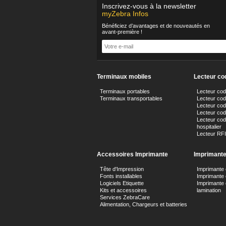
Inscrivez-vous à la newsletter
myZebra Infos
Bénéficiez d’avantages et de nouveautés en
avant-première !
Terminaux mobiles
Lecteur co
Terminaux portables
Lecteur co
Terminaux transportables
Lecteur code
Lecteur cod
Lecteur cod
Lecteur cod
hospitalier
Lecteur RF
Accessoires Imprimante
Imprimant
Tête d'Impression
Imprimante 
Fonts installables
Imprimante
Logiciels Etiquette
Imprimante 
Kits et accessoires
lamination
Services ZebraCare
Alimentation, Chargeurs et batteries