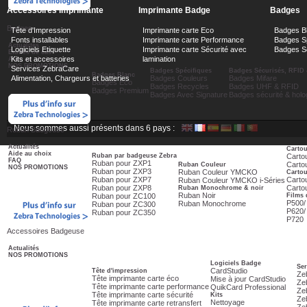
Accessoires Imprimante
Imprimante Badge
Badges
Badges
Tête d'Impression
Imprimante carte Eco
Badges B
Fonts installables
Imprimante carte Performance
Badges Sp
Actualités
Logiciels Etiquette
Imprimante carte Sécurité avec
Badges Sé
Etudes de cas
Kits et accessoires
lamination
Aide au choix
NOS PROMOTIONS
Services ZebraCare
Badges Spécifiques
Badges Sécurisés, RFID 
Badges Blanc
Alimentation, Chargeurs et batteries
Badges Couleurs
Badges Mifare
Badges Eco
Badges Recycles
Badges UHF & RFID
Badges Premium
Badges Avec Signature
Badges sécurité & hol
Nous sommes aussi présents dans 6 pays :
Ruban Badgeuse
Actualités
Carto
Aide au choix
Ruban par badgeuse Zebra
Carto
FAQ
Ruban pour ZXP1
Cartou
Ruban Couleur
NOS PROMOTIONS
Ruban pour ZXP3
Ruban Couleur YMCKO
Carto
Ruban pour ZXP7
Carto
Ruban Couleur YMCKO i-Séries
Ruban pour ZXP8
Carto
Ruban Monochrome & noir
Ruban Noir
Ruban pour ZC100
Films 
P500/
Ruban Monochrome
Ruban pour ZC300
P620/
Ruban pour ZC350
P720
Accessoires Badgeuse
Actualités
NOS PROMOTIONS
Logiciels Badge
Ser
CardStudio
Tête d'impression
Ze
Tête imprimante carte éco
Mise à jour CardStudio
Ze
Tête imprimante carte performance
QuikCard Professional
Ze
Tête imprimante carte sécurité
Kits
Ze
Nettoyage
Tête imprimante carte retransfert