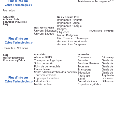
Ze
Maintenance 1er urgence
Promotion
Actualités
Nos Meilleurs Prix
Aide au choix
Imprimante Etiquette
Solutions Industries
Imprimante Badge
FAQ
Imprimante Kiosque
Nos Ventes Flash
Badges
Univers Etiquettes
Toutes Nos Promotio
Etiquettes
Univers Badges
Ruban Badgeuse
Film Transfert Thermique
Accessoires Imprimante
Accessoires Badgeuse
Conseils et Solutions
Actualités
Industries
FAQ
A la une: RFID
Commerce
Dépannage
Nos Engagements
Transport et logistique
Sécurité
Guide de 
Chat avec myZebra
Soins de santé
Services Postaux
Guide de 
Point de vente mobile
Toursime
Guide de 
Etudes de cas
Transports
Guide de 
Santé : Administration des hôpitaux
Education
Guide de 
Tourisme et loisirs
Fabrication
Applicatio
Logistique Heineken
Les atout
Santé
Industrie Otis
Différent
Conseils Métiers
Mobile Leblanc
Expertise myZebra