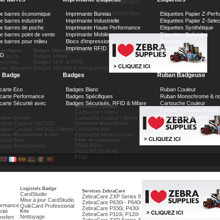
ZXP3 simple face
...
ZXP3 double face
de barres économique
Imprimante Bureau
Etiquettes Papier Z-Perf
 barres industriel
Imprimante Industrielle
Etiquettes Papier Z-Sele
e barres de poche
Imprimante Haute Performance
Etiquettes Synthétique
e barres point de vente
Imprimante Mobile
Etiquettes Spéciales
e barres pour milieu
Blocs d'impressions
Bracelets
Imprimante RFID
Échantillons
écifiques
Badges Sécurisés, RFID & Mifare
ID
ouleurs
Badges Mifare
ecycles
Badges UHF & RFID
vec Signature
Badges sécurité & hologramme
e Badge
Badges
Ruban Badgeuse
carte Eco
Badges Blanc
Ruban Couleur
 carte Performance
Badges Spécifiques
Ruban Monochrome & no
carte Sécurité avec
Badges Sécurisés, RFID & Mifare
Cartouche Couleur
Cartouche Couleur
Cartouche Monochrome
Cartouche couleur
Films de Lamination
Cartouche couleur i-Series
uban Couleur
Ruban Couleur YMCKO
Cartouche Monochrome
Cartouche noir
uban Couleur YMCKO i-Séries
Cartouche Monochrome
uban Monochrome & noir
uban Noir
Films de Lamination
P500/ P520
Ruban Monochrome
P620/ P630/ P640
P720
Logiciels Badge
Services ZebraCare
CardStudio
ZebraCare ZXP Series 8
Mise à jour CardStudio
ZebraCare P630i - P640i
formance
QuikCard Professional
ZebraCare P330i, P430i
rité
Kits
ZebraCare P110i, P120i
Nettoyage
nsfert