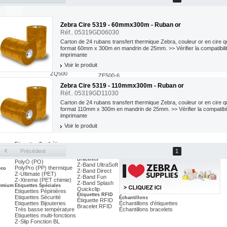
Zebra Cire 5319 - 60mmx300m - Ruban or
Imprimante RFID
Réf.. 05319GD06030
ZD500 - UHF
ZT410 - UHF
Carton de 24 rubans transfert thermique Zebra, couleur or en cire q
ZT420 - UHF
format 60mm x 300m en mandrin de 25mm. >> Vérifier la compatibil
e Industrielle
110Xi4 - UHF
imprimante
Imprimante Mobile
ZE500 - UHF
ZQ200
Imprimante arrêtée
Voir le produit
ZQ300
ZE500-4
ZQ500
ZE500-6
ZQ600
GC420
Zebra Cire 5319 - 110mmx300m - Ruban or
te Haute Performance
Blocs d'impressions
ZT410
ZE511
Réf.. 05319GD11030
ZT200 Series
ZE521
ZT420
Carton de 24 rubans transfert thermique Zebra, couleur or en cire q
S4M
format 110mm x 300m en mandrin de 25mm. >> Vérifier la compatibi
LP/TLP2844
imprimante
QLn Series
...
Voir le produit
Etiquettes Synthétique
PolyE (PE)
Précédent
1
PolyPro (PP)
Bracelets
PolyO (PO)
Z-Band UltraSoft
PolyPro (PP) thermique
éco
Z-Band Direct
Z-Ultimate (PET)
Z-Band Fun
Z-Xtreme (PET chimie)
Z-Band Splash
remium
Etiquettes Spéciales
Quickclip
Etiquettes Pépinières
Etiquettes RFID
Etiquettes Sécurité
Échantillons
Étiquette RFID
Etiquettes Bijouteries
Échantillons d'étiquettes
Bracelet RFID
Très basse température
Échantillons bracelets
Etiquettes multi-fonctions
Z-Slip Fonction BL