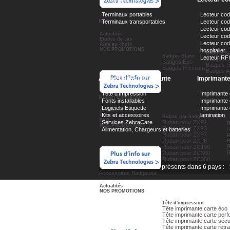
Terminaux portables
Lecteur co
Badges
Terminaux transportables
Lecteur code
Lecteur cod
Actualités
Lecteur cod
Etudes de cas
Lecteur cod
Aide au choix
NOS PROMOTIONS
hospitalier
Badges Sp
Badges Blanc
Lecteur RF
Badges C
Badges Eco
Badges R
Badges Premium
Badges A
Accessoires Imprimante
Imprimant
Tête d'Impression
Imprimante 
Ruban Badgeuse
Fonts installables
Imprimante
Logiciels Etiquette
Imprimante 
Actualités
Kits et accessoires
lamination
Aide au choix
Ruban par badgeuse Zebra
FAQ
Ruban pour ZXP1
Services ZebraCare
R
NOS PROMOTIONS
Ruban pour ZXP3
Alimentation, Chargeurs et batteries
Ruban pour ZXP7
R
Ruban pour ZXP8
R
R
Ruban pour ZC100
Ruban pour ZC300
Ruban pour ZC350
Nous sommes aussi présents dans 6 pays :
Accessoires Badgeuse
Actualités
NOS PROMOTIONS
Tête d'impression
Tête imprimante carte éco
Tête imprimante carte per
Tête imprimante carte sécu
Tête imprimante carte retra