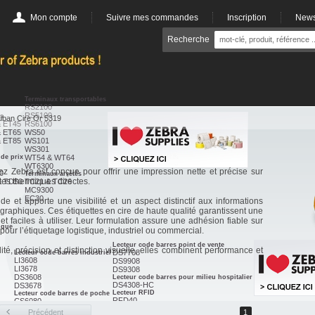
Mon compte
Suivre mes commandes
Inscription
News
Recherche
Terminaux transportables
RS2100
RS5100
es
ban Cire Or 5319
& ET45
RS6100
& ET65
WS50
& ET85
WS101
WS301
de prix
WT54 & WT64
WT6300
Zebra est conçue pour offrir une impression nette et précise sur
0
Terminaux arrêtés
tes thermiques directes.
& TD50
TC21 & TC26
MC9300
EC30
de et apporte une visibilité et un aspect distinctif aux informations
 graphiques. Ces étiquettes en cire de haute qualité garantissent une
 et faciles à utiliser. Leur formulation assure une adhésion fiable sur
ique
 pour l’étiquetage logistique, industriel ou commercial.
Lecteur code barres point de vente
ité, précision et distinction visuelle, elles combinent performance et
DS7708
Lecteur code barres industriel
LI3608
DS9908
LI3678
DS9308
DS3608
Lecteur code barres pour milieu hospitalier
DS4308-HC
DS3678
Lecteur RFID
Lecteur code barres de poche
RFD40
CS6080
RFD90
Précédent
1