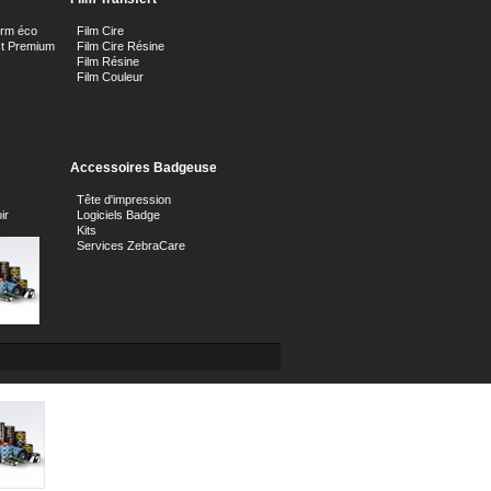
orm éco
Film Cire
ct Premium
Film Cire Résine
Film Résine
Film Couleur
Accessoires Badgeuse
Tête d'impression
ir
Logiciels Badge
Kits
Services ZebraCare