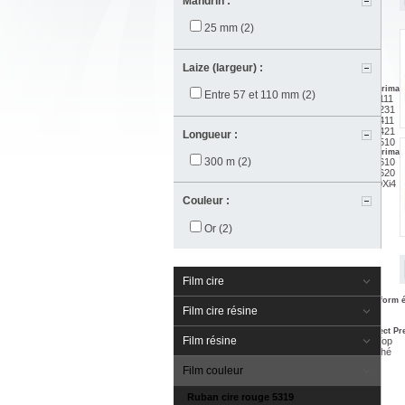
Mandrin :
DS8208
DS8288
25 mm
(2)
Imprimante Etiquette
Laize (largeur) :
Actualités
Imprimant
Entre 57 et 110 mm
(2)
Etudes de cas
ZT111
Imprimante Bureau
Conseils produits
ZT231
ZD510-HC
NOS PROMOTIONS
ZT411
ZD411
ZT421
Longueur :
ZD220
ZT510
ZD230
Impriman
ZD421
300 m
(2)
ZT610
ZD621
ZT620
220Xi4
Couleur :
Or
(2)
Etiquettes
Actualités
Film cire
Etudes de cas
Aide au choix
Etiquettes Papier Z-Perform 
NOS PROMOTIONS
Etiquette Thermique
Film cire résine
Etiquette Velin
Etiquettes Papier Z-Select P
Film résine
Etiquette Thermique Top
Etiquette Papier Couché
Film couleur
Ruban cire rouge 5319