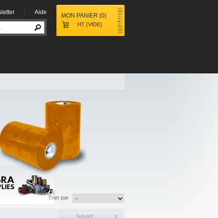
letter
Aide
MON PANIER
(
0
)
HT
(VIDE)
Trier par
Suivant