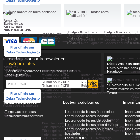
Badges
Actualités
Etudes de cas
Aide au choix
NOS PROMOTIONS
Badges Spécifiques
Badges Sécurisés, RFID 
Paiement sécurisé
Livraison
Chat a
Badges Blanc
Badges Couleurs
Badges Mifare
Badges Eco
Vos achats en toute
24H / 48H... Tester notre
Besoin d
Badges Recycles
Badges UHF & RFID
Badges Premium
confiance
efficacité !
Parlons e
Badges Avec Signature
Badges sécurité & hol
Inscrivez-vous à la newsletter
Ruban Badgeuse
myZebra Infos
Découvrez nos bon
Actualités
Retrouvez nos bons p
Carto
Aide au choix
Bénéficiez d’avantages et de nouveautés en
Ruban par badgeuse Zebra
Facebook
Carto
FAQ
Ruban pour ZXP1
avant-première !
Cartou
Ruban Couleur
NOS PROMOTIONS
Ruban pour ZXP3
Ruban Couleur YMCKO
Carto
Ruban pour ZXP7
Carto
Ruban Couleur YMCKO i-Séries
Suivez-nous sur Twi
Ruban pour ZXP8
Carto
Ruban Monochrome & noir
Ruban Noir
Soyez informé en tem
Ruban pour ZC100
Films 
Twitter
P500/
Ruban Monochrome
Ruban pour ZC300
P620/
Ruban pour ZC350
P720
Terminaux mobiles
Lecteur code barres
Imprimant
Accessoires Badgeuse
Terminaux portables
Lecteur code barres économique
Impriman
Actualités
Terminaux transportables
Lecteur code barres industriel
Imprimante
NOS PROMOTIONS
Lecteur code barres de poche
Logiciels Badge
Impriman
Ser
CardStudio
Tête d'impression
Lecteur code barres point de vente
Imprimant
Ze
Tête imprimante carte éco
Mise à jour CardStudio
Ze
Lecteur code barres pour milieu
Blocs d'i
Tête imprimante carte performance
QuikCard Professional
Ze
hospitalier
Impriman
Tête imprimante carte sécurité
Kits
Ze
Lecteur RFID
Nettoyage
Tête imprimante carte retransfert