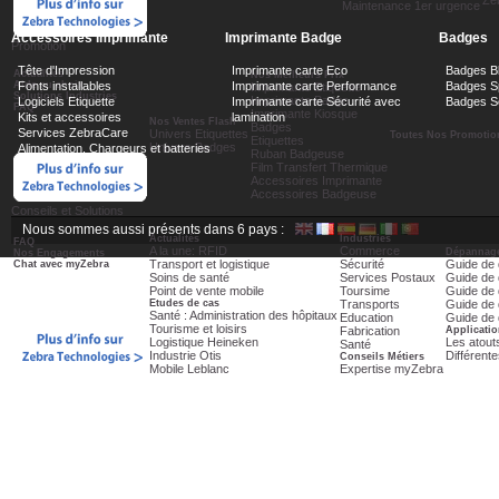
Ze
Maintenance 1er urgence
Accessoires Imprimante
Imprimante Badge
Badges
Promotion
Tête d'Impression
Imprimante carte Eco
Badges B
Actualités
Nos Meilleurs Prix
Aide au choix
Fonts installables
Imprimante carte Performance
Badges Sp
Imprimante Etiquette
Solutions Industries
Imprimante Badge
Logiciels Etiquette
Imprimante carte Sécurité avec
Badges Sé
FAQ
Imprimante Kiosque
Kits et accessoires
lamination
Nos Ventes Flash
Badges
Services ZebraCare
Univers Etiquettes
Toutes Nos Promotio
Etiquettes
Univers Badges
Alimentation, Chargeurs et batteries
Ruban Badgeuse
Film Transfert Thermique
Accessoires Imprimante
Accessoires Badgeuse
Conseils et Solutions
Nous sommes aussi présents dans 6 pays :
Actualités
Industries
FAQ
A la une: RFID
Commerce
Dépannage
Nos Engagements
Transport et logistique
Sécurité
Guide de 
Chat avec myZebra
Soins de santé
Services Postaux
Guide de 
Point de vente mobile
Toursime
Guide de 
Etudes de cas
Transports
Guide de 
Santé : Administration des hôpitaux
Education
Guide de 
Tourisme et loisirs
Fabrication
Applicatio
Logistique Heineken
Les atout
Santé
Industrie Otis
Différent
Conseils Métiers
Mobile Leblanc
Expertise myZebra