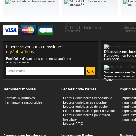
Paiement sécurisé
Livraison
Chat a
Vos achats en toute
24H / 48H... Tester notre
Besoin d
confiance
efficacité !
Parlons e
Inscrivez-vous à la newsletter
myZebra Infos
Découvrez nos bon
Retrouvez nos bons p
Bénéficiez d’avantages et de nouveautés en
Facebook
avant-première !
Suivez-nous sur Twi
Soyez informé en tem
Twitter
Terminaux mobiles
Lecteur code barres
Imprimant
Terminaux portables
Lecteur code barres économique
Impriman
Terminaux transportables
Lecteur code barres industriel
Imprimante
Lecteur code barres de poche
Impriman
Lecteur code barres point de vente
Imprimant
Lecteur code barres pour milieu
Blocs d'i
hospitalier
Impriman
Lecteur RFID