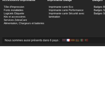
Accessoires Imprimante
Imprimante Badge
Badges
Tête d'Impression
Imprimante carte Eco
Badges B
Fonts installables
Imprimante carte Performance
Badges Sp
Logiciels Etiquette
Imprimante carte Sécurité avec
Badges Sé
Kits et accessoires
lamination
Services ZebraCare
Alimentation, Chargeurs et batteries
Nous sommes aussi présents dans 6 pays :