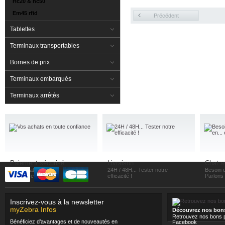
Hc20 & hc50
Em45 rfid
Précédent
Tablettes
Terminaux transportables
Bornes de prix
Terminaux embarqués
Terminaux arrêtés
Paiement sécurisé
Livraison
Chat a
Vos achats en toute
24H / 48H... Tester notre
Besoin d
confiance
efficacité !
Parlons e
Inscrivez-vous à la newsletter
myZebra Infos
Découvrez nos bon
Retrouvez nos bons p
Bénéficiez d’avantages et de nouveautés en
Facebook