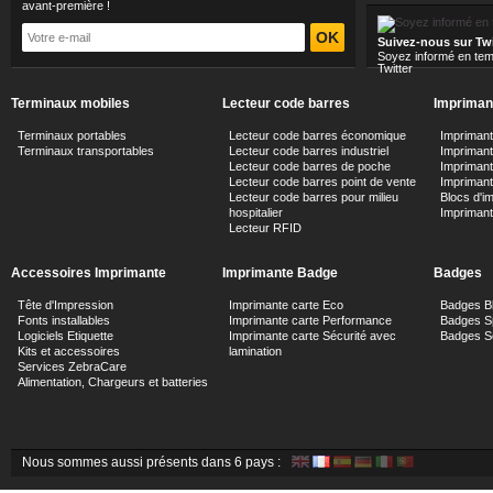
avant-première !
Suivez-nous sur Twi
Soyez informé en tem
Twitter
Terminaux mobiles
Lecteur code barres
Imprimant
Terminaux portables
Lecteur code barres économique
Impriman
Terminaux transportables
Lecteur code barres industriel
Imprimante
Lecteur code barres de poche
Impriman
Lecteur code barres point de vente
Imprimant
Lecteur code barres pour milieu
Blocs d'i
hospitalier
Impriman
Lecteur RFID
Accessoires Imprimante
Imprimante Badge
Badges
Tête d'Impression
Imprimante carte Eco
Badges B
Fonts installables
Imprimante carte Performance
Badges Sp
Logiciels Etiquette
Imprimante carte Sécurité avec
Badges Sé
Kits et accessoires
lamination
Services ZebraCare
Alimentation, Chargeurs et batteries
Nous sommes aussi présents dans 6 pays :