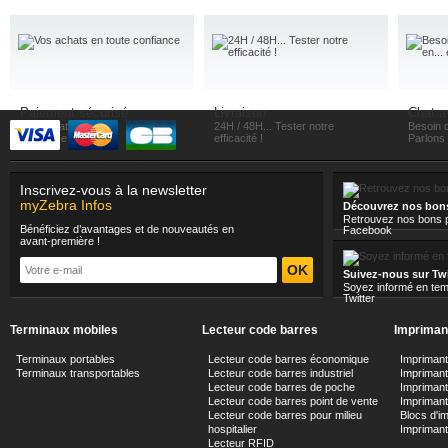
Paiement sécurisé
Livraison
Chat a
Vos achats en toute
24H / 48H... Tester notre
Besoin d
confiance
efficacité !
Parlons e
Inscrivez-vous à la newsletter
myZebra Infos
Découvrez nos bon
Retrouvez nos bons p
Bénéficiez d’avantages et de nouveautés en
Facebook
avant-première !
Suivez-nous sur Twi
Soyez informé en tem
Twitter
Terminaux mobiles
Lecteur code barres
Imprimant
Terminaux portables
Lecteur code barres économique
Impriman
Terminaux transportables
Lecteur code barres industriel
Imprimante
Lecteur code barres de poche
Impriman
Lecteur code barres point de vente
Imprimant
Lecteur code barres pour milieu
Blocs d'i
hospitalier
Impriman
Lecteur RFID