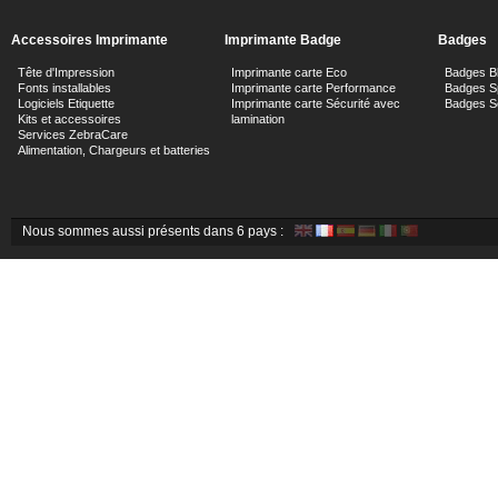
Accessoires Imprimante
Imprimante Badge
Badges
Tête d'Impression
Imprimante carte Eco
Badges B
Fonts installables
Imprimante carte Performance
Badges Sp
Logiciels Etiquette
Imprimante carte Sécurité avec
Badges Sé
Kits et accessoires
lamination
Services ZebraCare
Alimentation, Chargeurs et batteries
Nous sommes aussi présents dans 6 pays :