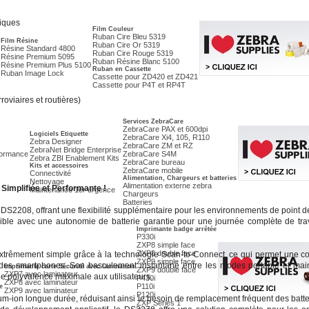
niques
Film Couleur
Ruban Cire Bleu 5319
Film Résine
Ruban Cire Or 5319
Résine Standard 4800
Ruban Cire Rouge 5319
Résine Premium 5095
Ruban Résine Blanc 5100
Résine Premium Plus 5100
Ruban en Cassette
Ruban Image Lock
Cassette pour ZD420 et ZD421
Cassette pour P4T et RP4T
rroviaires et routières)
Services ZebraCare
ZebraCare PAX et 600dpi
Logiciels Etiquette
ZebraCare Xi4, 105, R110
Zebra Designer
ZebraCare ZM et RZ
ZebraNet Bridge Enterprise
formance
ZebraCare S4M
Zebra ZBI Enablement Kits
ZebraCare bureau
Kits et accessoires
ZebraCare mobile
Connectivité
Alimentation, Chargeurs et batteries
Nettoyage
Alimentation externe zebra
Simplifiée et Performante
!
Maintenance 1er urgence
Chargeurs
Batteries
DS2208, offrant une flexibilité supplémentaire pour les environnements de point de
ible avec une autonomie de batterie garantie pour une journée complète de travai
Imprimante badge arrêtée
P330i
ZXP8 simple face
ZXP8 double face
rêmement simple grâce à la technologie Scan-to-Connect, ce qui permet une co
ZXP9 simple face
 des smartphones. Son basculement instantané entre les modes portable et mains 
Imprimante carte Sécurité avec lamination
ZXP9 double face
ZXP7 avec laminateur
une polyvalence maximale aux utilisateurs.
P430i
ZXP8 avec laminateur
P110i
e
ZXP9 avec laminateur
P120i
ium-ion longue durée, réduisant ainsi le besoin de remplacement fréquent des batter
ZXP Series 1