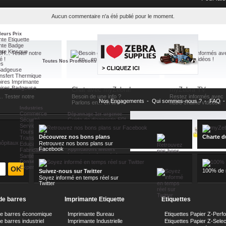
ZebraCare ZXP Series 3
Maintenance 1er urgence
Aucun commentaire n'a été publié pour le moment.
leurs Prix
te Etiquette
nte Badge
nte Kiosque
Toutes Nos Promotions
es
Badgeuse
nsfert Thermique
ires Imprimante
ires Badgeuse
Chat avec myZebra!
myZebra TV
.. Tester notre
Besoin de une info ?
Restez informés avec
Nos Engagements
-
Qui sommes-nous ?
-
FAQ
-
Parlons en... en live !
notre chaîne vidéos !
Industries
Commerce
Dépannage 1er urgence
Sécurité
Guide de diagnostic EPL
Services Postaux
Guide de diagnostic ZPL
Toursime
Guide de diagnostic MZ
Découvrez nos bons plans
Charte d
Transports
Guide de diagnostic QL
hôpitaux
Retrouvez nos bons plans sur
Education
Guide de diagnostic RW
Facebook
Fabrication
Applications Métiers
Les atouts du code barre
Santé
Différentes technologies
Conseils Métiers
Expertise myZebra
100% de n
Suivez-nous sur Twitter
Soyez informé en temps réel sur
Twitter
de barres
Imprimante Etiquette
Etiquettes
de barres économique
Imprimante Bureau
Etiquettes Papier Z-Perf
 barres industriel
Imprimante Industrielle
Etiquettes Papier Z-Sele