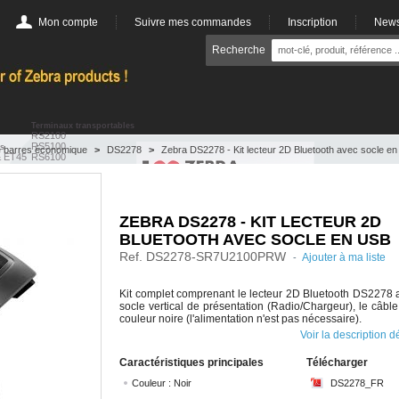
Mon compte
Suivre mes commandes
Inscription
News
Recherche
Terminaux transportables
RS2100
RS5100
es
e barres économique
>
DS2278
>
Zebra DS2278 - Kit lecteur 2D Bluetooth avec socle e
& ET45
RS6100
& ET65
WS50
& ET85
WS101
WS301
de prix
WT54 & WT64
WT6300
ZEBRA DS2278 - KIT LECTEUR 2D
0
Terminaux arrêtés
& TD50
TC21 & TC26
BLUETOOTH AVEC SOCLE EN USB
MC9300
EC30
Ref.
DS2278-SR7U2100PRW
Ajouter à ma liste
-
ique
Kit complet comprenant le lecteur 2D Bluetooth DS2278 
socle vertical de présentation (Radio/Chargeur), le câbl
Lecteur code barres point de vente
couleur noire (l'alimentation n'est pas nécessaire).
DS7708
Lecteur code barres industriel
LI3608
DS9908
Voir la description d
LI3678
DS9308
DS3608
Lecteur code barres pour milieu hospitalier
DS4308-HC
DS3678
Caractéristiques principales
Télécharger
Lecteur RFID
Lecteur code barres de poche
RFD40
CS6080
Couleur :
Noir
DS2278_FR
RFD90