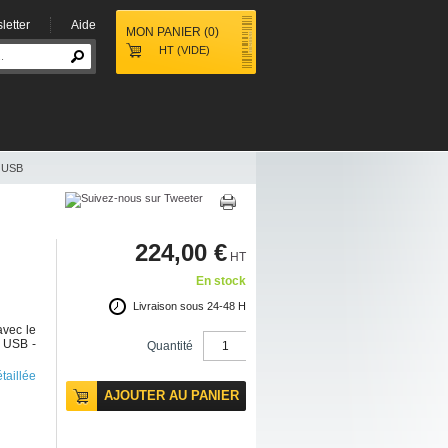
letter
Aide
MON PANIER
(
0
)
HT
(VIDE)
n USB
224,00 €
HT
En stock
Livraison sous 24-48 H
avec le
e USB -
Quantité
étaillée