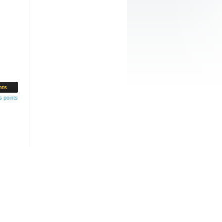
nts
s points