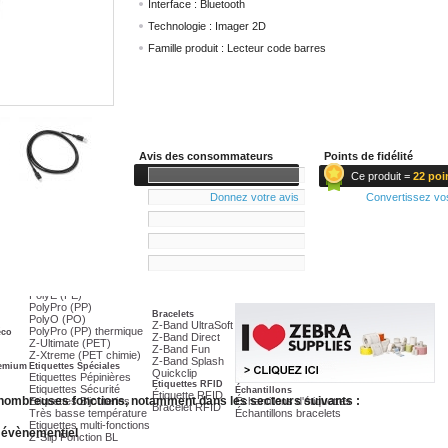
Interface :
Bluetooth
Technologie :
Imager 2D
Famille produit :
Lecteur code barres
Imprimante RFID
ZD500 - UHF
ZT410 - UHF
ZT420 - UHF
e Industrielle
110Xi4 - UHF
Imprimante Mobile
ZE500 - UHF
ZQ200
Imprimante arrêtée
ZQ300
ZE500-4
ZQ500
ZE500-6
Avis des consommateurs
Points de fidélité
ZQ600
GC420
te Haute Performance
Blocs d'impressions
ZT410
Ce produit =
22
poi
ZE511
ZT200 Series
ZE521
ZT420
Donnez votre avis
Convertissez vo
S4M
LP/TLP2844
QLn Series
...
Etiquettes Synthétique
0 avis
PolyE (PE)
PolyPro (PP)
Bracelets
PolyO (PO)
Z-Band UltraSoft
PolyPro (PP) thermique
éco
Z-Band Direct
Z-Ultimate (PET)
Z-Band Fun
Z-Xtreme (PET chimie)
Z-Band Splash
remium
Etiquettes Spéciales
Quickclip
Etiquettes Pépinières
Etiquettes RFID
Etiquettes Sécurité
Échantillons
Étiquette RFID
nombreuses fonctions, notamment dans les secteurs suivants :
Etiquettes Bijouteries
Échantillons d'étiquettes
Bracelet RFID
Très basse température
Échantillons bracelets
Etiquettes multi-fonctions
t évènementiel
Z-Slip Fonction BL